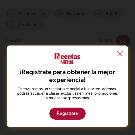
Olla de presión
Sin gluten
Desafiante
Filtros
0
recetas
iRegístrate para obtener la mejor
experiencia!
Te enviaremos un recetario especial a tu correo, además
No pudimos encontrar ningún
podrás acceder a clases exclusivas en línea, promociones
y muchas sorpresas más
resultado para tu búsqueda.
No te preocupes, puedes hacer una nueva búsqueda.
Regístrate