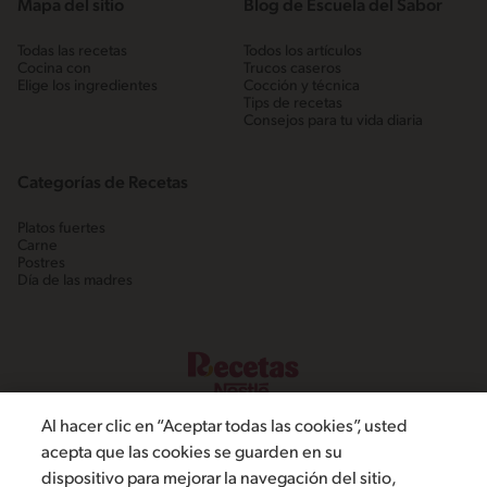
Mapa del sitio
Blog de Escuela del Sabor
Todas las recetas
Todos los artículos
Cocina con
Trucos caseros
Elige los ingredientes
Cocción y técnica
Tips de recetas
Consejos para tu vida diaria
Categorías de Recetas
Platos fuertes
Carne
Postres
Día de las madres
Al hacer clic en “Aceptar todas las cookies”, usted
acepta que las cookies se guarden en su
dispositivo para mejorar la navegación del sitio,