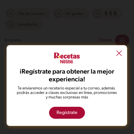
Olla de presión
Sin gluten
Desafiante
Filtros
0
recetas
iRegístrate para obtener la mejor
experiencia!
Te enviaremos un recetario especial a tu correo, además
No pudimos encontrar ningún
podrás acceder a clases exclusivas en línea, promociones
y muchas sorpresas más
resultado para tu búsqueda.
No te preocupes, puedes hacer una nueva búsqueda.
Regístrate