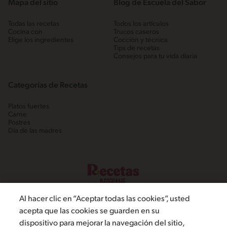
Mapa del sitio
Blog de Escuela del Sabor
Todas las recetas
Todos los artículos
Cocina con
Trucos caseros
Elige los ingredientes
Cocción y técnica
Tips de recetas
Consejos para tu vida diaria
Categorías de Recetas
Platos fuertes
Carne
Postres
Día de las madres
Al hacer clic en “Aceptar todas las cookies”, usted
acepta que las cookies se guarden en su
dispositivo para mejorar la navegación del sitio,