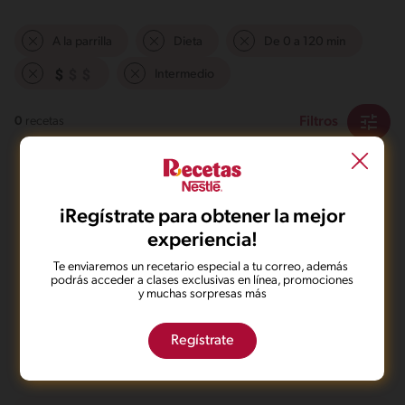
A la parrilla
Dieta
De 0 a 120 min
Intermedio
Filtros
0
recetas
iRegístrate para obtener la mejor
experiencia!
Te enviaremos un recetario especial a tu correo, además
No pudimos encontrar ningún
podrás acceder a clases exclusivas en línea, promociones
y muchas sorpresas más
resultado para tu búsqueda.
No te preocupes, puedes hacer una nueva búsqueda.
Regístrate