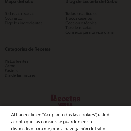
Mapa del sitio
Blog de Escuela del Sabor
Todas las recetas
Todos los artículos
Cocina con
Trucos caseros
Elige los ingredientes
Cocción y técnica
Tips de recetas
Consejos para tu vida diaria
Categorías de Recetas
Platos fuertes
Carne
Postres
Día de las madres
Al hacer clic en “Aceptar todas las cookies”, usted
acepta que las cookies se guarden en su
dispositivo para mejorar la navegación del sitio,