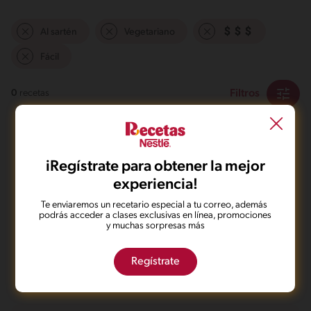
Al sartén
Vegetariano
Fácil
Filtros
0
recetas
iRegístrate para obtener la mejor
experiencia!
Te enviaremos un recetario especial a tu correo, además
No pudimos encontrar ningún
podrás acceder a clases exclusivas en línea, promociones
y muchas sorpresas más
resultado para tu búsqueda.
No te preocupes, puedes hacer una nueva búsqueda.
Regístrate