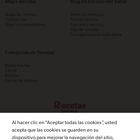
Mapa del sitio
Blog de Escuela del Sabor
Todas las recetas
Todos los artículos
Cocina con
Trucos caseros
Elige los ingredientes
Cocción y técnica
Tips de recetas
Consejos para tu vida diaria
Categorías de Recetas
Platos fuertes
Carne
Postres
Día de las madres
Al hacer clic en “Aceptar todas las cookies”, usted
acepta que las cookies se guarden en su
dispositivo para mejorar la navegación del sitio,