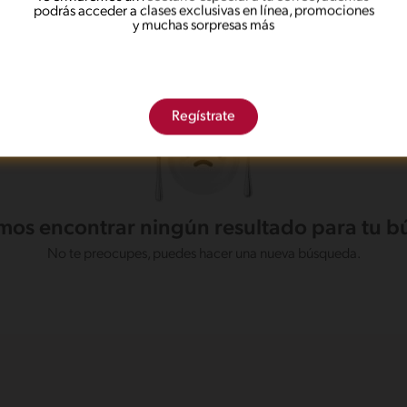
podrás acceder a clases exclusivas en línea, promociones
121 min
Desafiante
y muchas sorpresas más
Regístrate
os encontrar ningún resultado para tu 
No te preocupes, puedes hacer una nueva búsqueda.