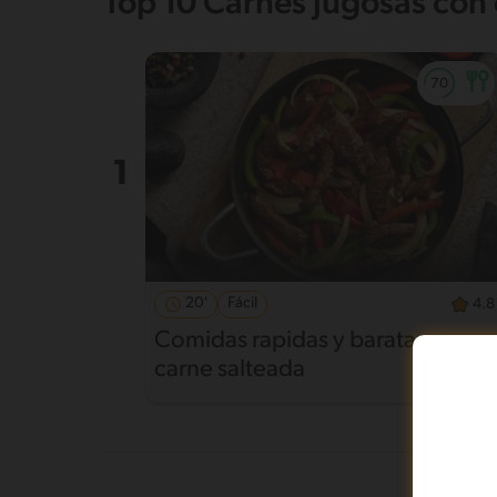
Top 10 Carnes jugosas con 
20'
Fácil
4.8
Comidas rapidas y baratas:
carne salteada