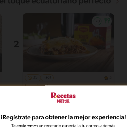
el toque ecuatoriano perfecto
35'
Fácil
5
Lasaña de carne casera y
deliciosa
iRegístrate para obtener la mejor experiencia!
Te enviaremos un recetario especial a tu correo, además