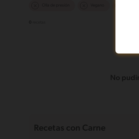
Olla de presión
Vegano
Mas de 
0
recetas
No pudim
Recetas con Carne