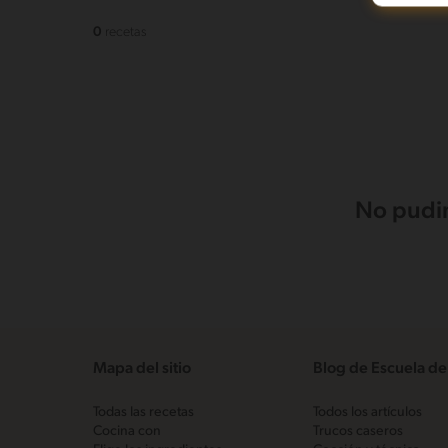
0
recetas
No pudim
Mapa del sitio
Blog de Escuela de
Todas las recetas
Todos los artículos
Cocina con
Trucos caseros