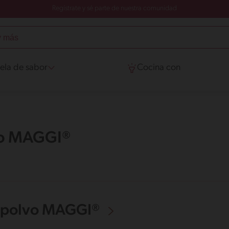
Regístrate y sé parte de nuestra comunidad
ela de sabor
Cocina con
vo MAGGI®
n polvo MAGGI®