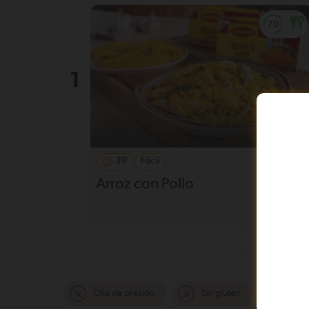
39'
Fácil
5
Arroz con Pollo
Olla de presión
Sin gluten